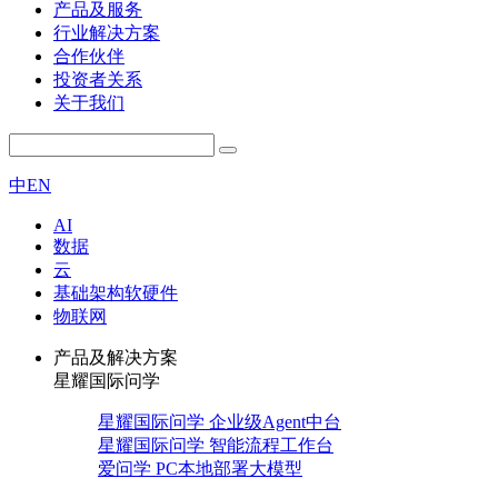
产品及服务
行业解决方案
合作伙伴
投资者关系
关于我们
中
EN
AI
数据
云
基础架构软硬件
物联网
产品及解决方案
星耀国际问学
星耀国际问学 企业级Agent中台
星耀国际问学 智能流程工作台
爱问学 PC本地部署大模型