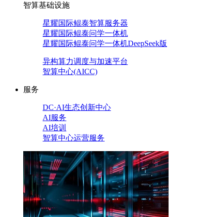
智算基础设施
星耀国际鲲泰智算服务器
星耀国际鲲泰问学一体机
星耀国际鲲泰问学一体机DeepSeek版
异构算力调度与加速平台
智算中心(AICC)
服务
DC·AI生态创新中心
AI服务
AI培训
智算中心运营服务