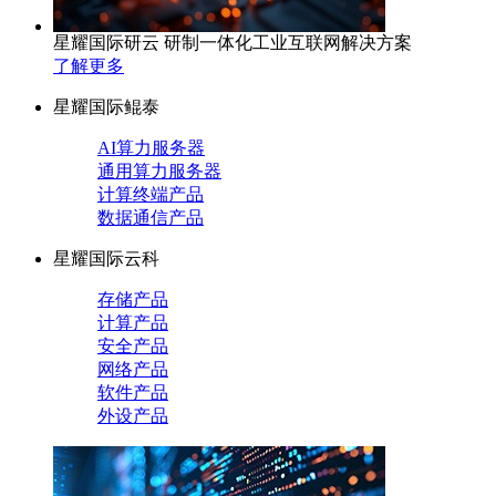
星耀国际研云 研制一体化工业互联网解决方案
了解更多
星耀国际鲲泰
AI算力服务器
通用算力服务器
计算终端产品
数据通信产品
星耀国际云科
存储产品
计算产品
安全产品
网络产品
软件产品
外设产品