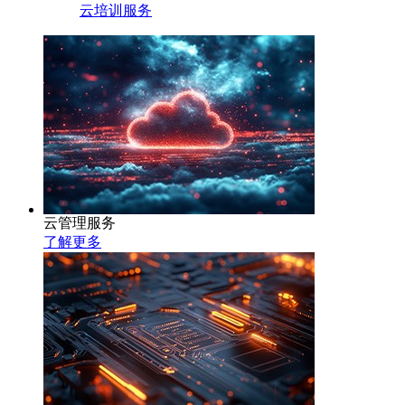
云培训服务
云管理服务
了解更多