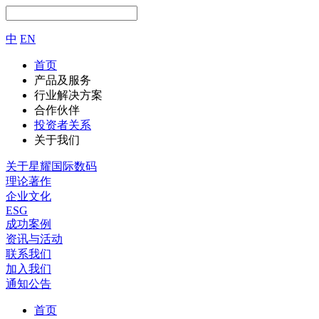
中
EN
首页
产品及服务
行业解决方案
合作伙伴
投资者关系
关于我们
关于星耀国际数码
理论著作
企业文化
ESG
成功案例
资讯与活动
联系我们
加入我们
通知公告
首页